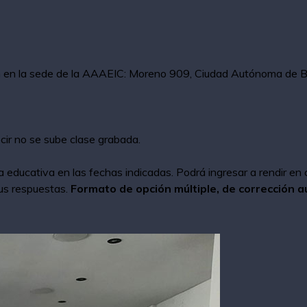
n en la sede de la AAAEIC: Moreno 909, Ciudad Autónoma de Bu
cir no se sube clase grabada.
 educativa en las fechas indicadas. Podrá ingresar a rendir en
sus respuestas.
Formato de opción múltiple, de
corrección a