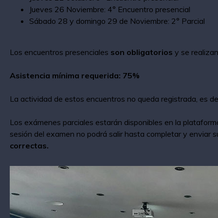
Jueves 26 Noviembre: 4° Encuentro presencial
Sábado 28 y domingo 29 de Noviembre: 2° Parcial
Los encuentros presenciales
son obligatorios
y se realiza
Asistencia mínima requerida: 75%
La actividad de estos encuentros no queda registrada, es de
Los exámenes parciales estarán disponibles en la plataforma
sesión del examen no podrá salir hasta completar y enviar 
correctas.