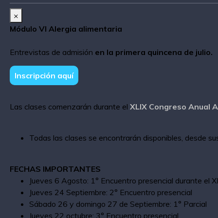
×
Módulo VI Alergia alimentaria
Entrevistas de admisión
en la primera quincena de julio.
Inscripción aquí
Las clases comenzarán durante el
XLIX Congreso Anual 
Todas las clases se encontrarán disponibles, desde su
FECHAS IMPORTANTES
Jueves 6 Agosto: 1° Encuentro presencial durante el
Jueves 24 Septiembre: 2° Encuentro presencial
Sábado 26 y domingo 27 de Septiembre: 1° Parcial
Jueves 22 octubre: 3° Encuentro presencial